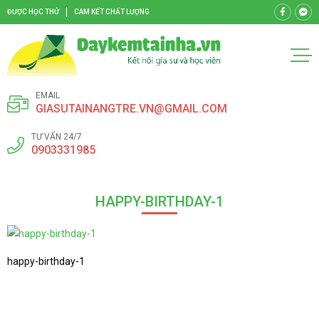
ĐƯỢC HỌC THỬ
CAM KẾT CHẤT LƯỢNG
EMAIL
GIASUTAINANGTRE.VN@GMAIL.COM
TƯ VẤN 24/7
0903331985
HAPPY-BIRTHDAY-1
happy-birthday-1