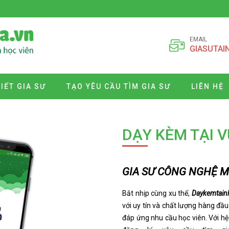
EMAIL
GIASUTAI
VIẾT GIA SƯ
TẠO YÊU CẦU TÌM GIA SƯ
LIÊN HỆ
DẠY KÈM TẠI 
GIA SƯ CÔNG NGHỆ MỚ
Bắt nhịp cùng xu thế,
Daykemtain
với uy tín và chất lượng hàng đầ
đáp ứng nhu cầu học viên. Với h