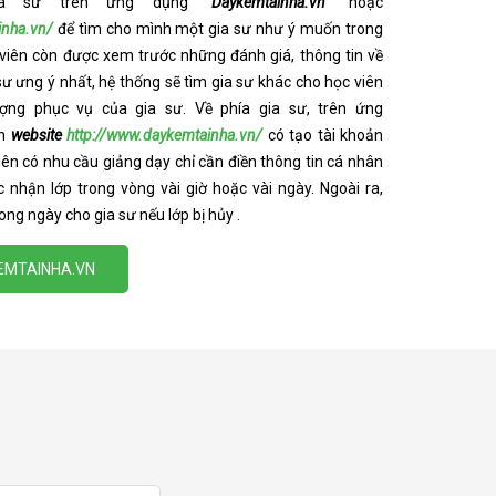
gia sư trên ứng dụng
“Daykemtainha.vn”
hoặc
inha.vn/
để tìm cho mình một gia sư như ý muốn trong
 viên còn được xem trước những đánh giá, thông tin về
 sư ưng ý nhất, hệ thống sẽ tìm gia sư khác cho học viên
ượng phục vụ của gia sư. Về phía gia sư, trên ứng
ên
website
http://www.daykemtainha.vn/
có tạo tài khoản
viên có nhu cầu giảng dạy chỉ cần điền thông tin cá nhân
 nhận lớp trong vòng vài giờ hoặc vài ngày. Ngoài ra,
ong ngày cho gia sư nếu lớp bị hủy .
KEMTAINHA.VN