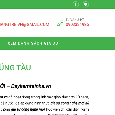
TƯ VẤN 24/7
NANGTRE.VN@GMAIL.COM
0903331985
XEM DANH SÁCH GIA SƯ
VŨNG TÀU
I – Daykemtainha.vn
ha.vn
đã hoạt động trong linh vực giáo dục hơn 10 năm,
u cả nước, đã áp dụng hình thức
gia sư công nghệ mới
để
ệ thống
gia sư công nghệ mới
, học viên chỉ cần điền form