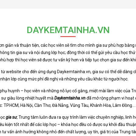
DAYKEMTAINHA.VN
 giản và thuận tiện, các học viên sẽ tìm cho mình gia sư phù hợp bằng n
hông tin gia sư và nội dung lớp học; đồng thời có thể gửi yêu cầu học thử
ù hợp thì học viên sẽ được tư vấn kỹ hơn và tiếp tục chọn gia sư đến kh
ện từ website cho đến ứng dụng Daykemtainha.vn, gia sư có thể dễ dàng
nhận lớp cùng mức phí đề nghị và những yêu cầu khác từ người học.
 phụ huynh – học viên và những nỗ lực cố gắng, miệt mài làm việc của T
a sư giàu lòng nhiệt huyết mà
Daykemtainha.vn
đã mở rộng phạm vi hoạt đ
c: TP.HCM, Hà Nội, Cần Thơ, Đà Nẵng, Vũng Tàu, Khánh Hòa, Lâm Đồng….
học
gia sư
, Trung tâm luôn đưa ra quy trình làm việc chuyên nghiệp, linh 
 kiện tốt nhất để các lớp học – khóa học đều có được sự khởi đầu thuận 
 tư vấn ảnh hưởng không nhỏ đến chất lượng, uy tín, giá trị của Trung t