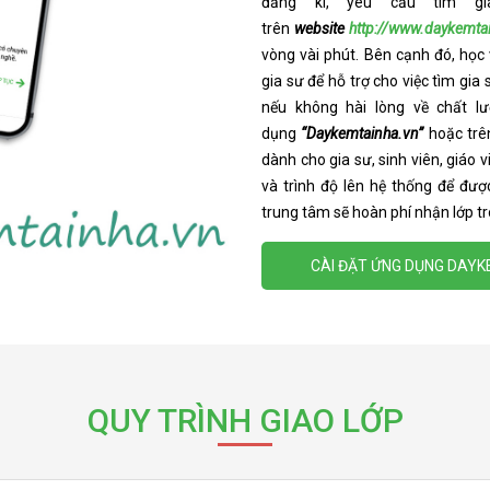
đăng kí, yêu cầu tìm 
trên
website
http://www.daykemta
vòng vài phút. Bên cạnh đó, học
gia sư để hỗ trợ cho việc tìm gia
nếu không hài lòng về chất l
dụng
“Daykemtainha.vn”
hoặc tr
dành cho gia sư, sinh viên, giáo 
và trình độ lên hệ thống để được
trung tâm sẽ hoàn phí nhận lớp tr
CÀI ĐẶT ỨNG DỤNG DAY
QUY TRÌNH GIAO LỚP