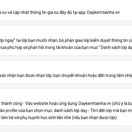
a sư và cập nhật thông tin gia sư đầy đủ tại app: Daykemtainha.vn
lớp ngay” tại lớp bạn muốn nhận, bộ phận giao lớp kiểm duyệt thông tin 
chưa phù hợp sẽ phản hồi trong tài khoản của bạn mục “ Danh sách lớp dạ
p xác nhận bạn được nhận lớp, bạn chuyển khoản hoặc đến trung tâm nhậ
p thành công - Vào website hoặc ứng dụng: Daykemtainha.vn (chú ý là b
 vào profile của bạn chọn mục: danh sách lớp dạy - Tìm đến lớp mà bạn
ãy liên hệ với phụ huynh học sinh liền nhé (nếu bạn nhận được lớp)