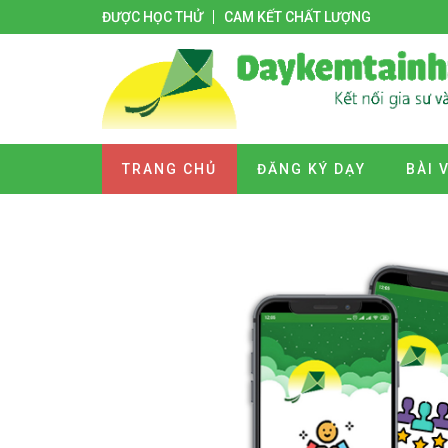
ĐƯỢC HỌC THỬ
CAM KẾT CHẤT LƯỢNG
TRANG CHỦ
ĐĂNG KÝ DẠY
BÀI 