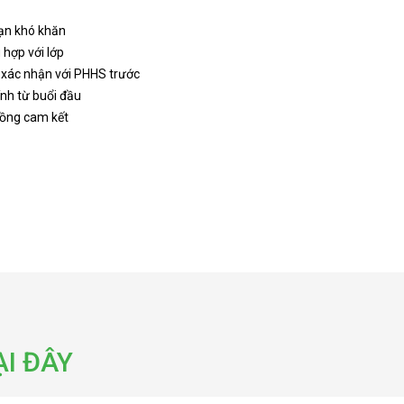
bạn khó khăn
 hợp với lớp
 xác nhận với PHHS trước
ính từ buổi đầu
đồng cam kết
I ĐÂY