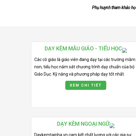
Phụ huynh tham khảo học 
DẠY KÈM MẪU GIÁO - TIỂU HỌC
Các cô giáo là giáo viên đang dạy tại các trường mầm
non, tiểu học nắm sát chương trình dạy chuẩn của bộ
Giáo Dục. Kỹ năng và phương pháp dạy tốt nhất.
XEM CHI TIẾT
DẠY KÈM NGOẠI NGỮ
Daykemtainha.vn cam kết chất lượng với các gia sư