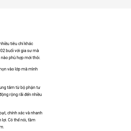
hiều tiêu chí khác
 02 buổi với gia sư mà
i nào phù hợp mới thôi.
 chọn vào lớp mà mình
rung tâm từ bộ phận tư
ộng rộng rãi đến nhiều
hoạt, chính xác và nhanh
lợi. Có thể nói, tầm
âm.