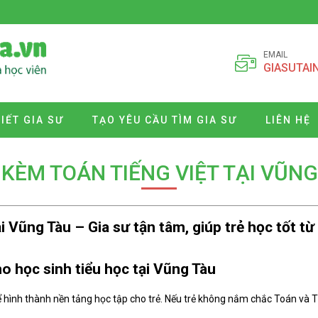
EMAIL
GIASUTAI
VIẾT GIA SƯ
TẠO YÊU CẦU TÌM GIA SƯ
LIÊN HỆ
 KÈM TOÁN TIẾNG VIỆT TẠI VŨNG
i Vũng Tàu – Gia sư tận tâm, giúp trẻ học tốt từ
o học sinh tiểu học tại
Vũng Tàu
để hình thành nền tảng học tập cho trẻ. Nếu trẻ không nắm chắc Toán và T