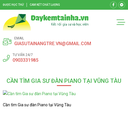
ĐƯỢC HỌC THỬ
CAM KẾT CHẤT LƯỢNG
EMAIL
GIASUTAINANGTRE.VN@GMAIL.COM
TƯ VẤN 24/7
0903331985
CẦN TÌM GIA SƯ ĐÀN PIANO TẠI VŨNG TÀU
Cần tìm Gia sư đàn Piano tại Vũng Tàu