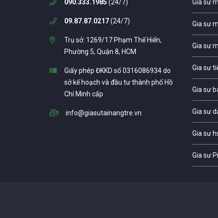
090.333.1985
(24/7)
Gia sư 
09.87.87.0217
(24/7)
Gia sư 
Trụ sở: 1269/17 Phạm Thế Hiển,
Gia sư 
Phường 5, Quận 8, HCM
Gia sư t
Giấy phép ĐKKD số 0316086934 do
sở kế hoạch và đầu tư thành phố Hồ
Gia sư b
Chí Minh cấp
Gia sư d
info@giasutainangtre.vn
Gia sư h
Gia sư P