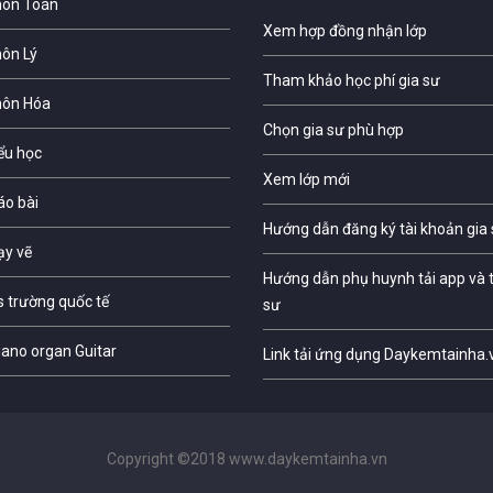
môn Toán
Xem hợp đồng nhận lớp
môn Lý
Tham khảo học phí gia sư
môn Hóa
Chọn gia sư phù hợp
iểu học
Xem lớp mới
áo bài
Hướng dẫn đăng ký tài khoản gia
ạy vẽ
Hướng dẫn phụ huynh tải app và t
s trường quốc tế
sư
iano organ Guitar
Link tải ứng dụng Daykemtainha.
Copyright ©2018 www.daykemtainha.vn