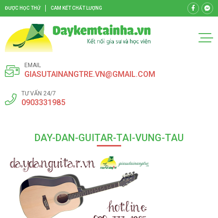
ĐƯỢC HỌC THỬ
CAM KẾT CHẤT LƯỢNG
EMAIL
GIASUTAINANGTRE.VN@GMAIL.COM
TƯ VẤN 24/7
0903331985
DAY-DAN-GUITAR-TAI-VUNG-TAU