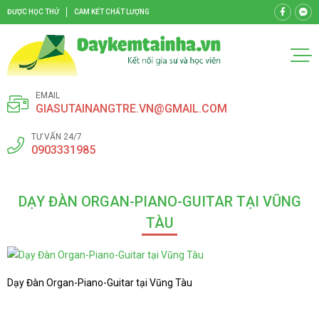
ĐƯỢC HỌC THỬ
CAM KẾT CHẤT LƯỢNG
EMAIL
GIASUTAINANGTRE.VN@GMAIL.COM
TƯ VẤN 24/7
0903331985
DẠY ĐÀN ORGAN-PIANO-GUITAR TẠI VŨNG
TÀU
Dạy Đàn Organ-Piano-Guitar tại Vũng Tàu