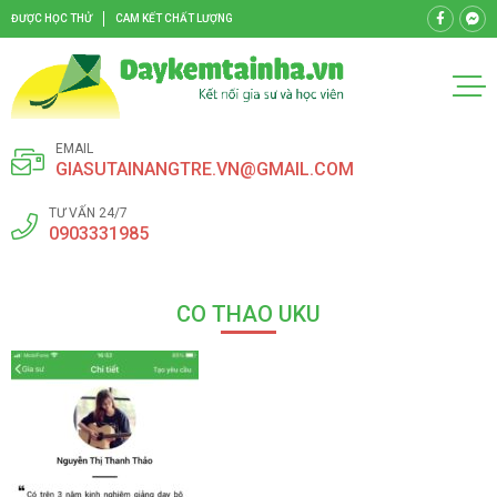
ĐƯỢC HỌC THỬ
CAM KẾT CHẤT LƯỢNG
EMAIL
GIASUTAINANGTRE.VN@GMAIL.COM
TƯ VẤN 24/7
0903331985
CO THAO UKU