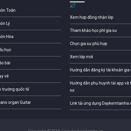
môn Toán
Xem hợp đồng nhận lớp
môn Lý
Tham khảo học phí gia sư
môn Hóa
Chọn gia sư phù hợp
iểu học
Xem lớp mới
áo bài
Hướng dẫn đăng ký tài khoản gia
ạy vẽ
Hướng dẫn phụ huynh tải app và t
s trường quốc tế
sư
iano organ Guitar
Link tải ứng dụng Daykemtainha.
Copyright ©2018 www.daykemtainha.vn