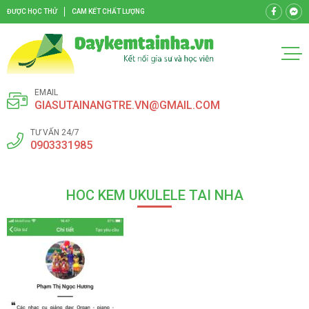
ĐƯỢC HỌC THỬ
CAM KẾT CHẤT LƯỢNG
EMAIL
GIASUTAINANGTRE.VN@GMAIL.COM
TƯ VẤN 24/7
0903331985
HOC KEM UKULELE TAI NHA