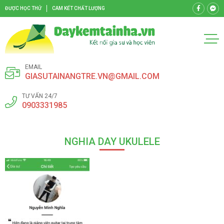
ĐƯỢC HỌC THỬ
CAM KẾT CHẤT LƯỢNG
EMAIL
GIASUTAINANGTRE.VN@GMAIL.COM
TƯ VẤN 24/7
0903331985
NGHIA DAY UKULELE