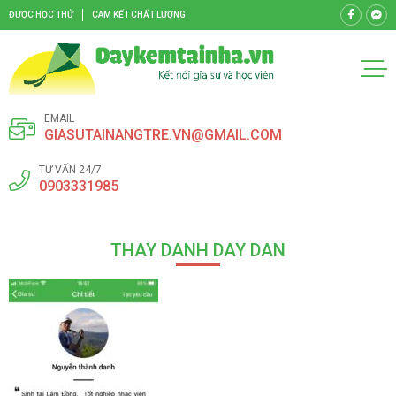
ĐƯỢC HỌC THỬ
CAM KẾT CHẤT LƯỢNG
EMAIL
GIASUTAINANGTRE.VN@GMAIL.COM
TƯ VẤN 24/7
0903331985
THAY DANH DAY DAN