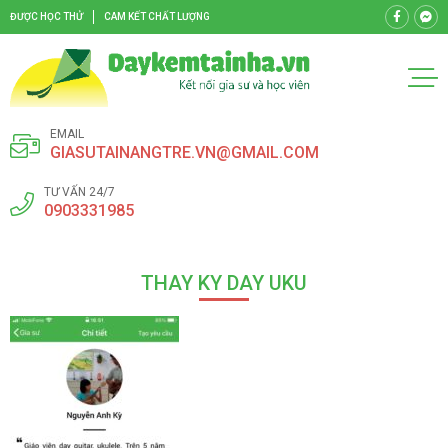
ĐƯỢC HỌC THỬ
CAM KẾT CHẤT LƯỢNG
EMAIL
GIASUTAINANGTRE.VN@GMAIL.COM
TƯ VẤN 24/7
0903331985
THAY KY DAY UKU