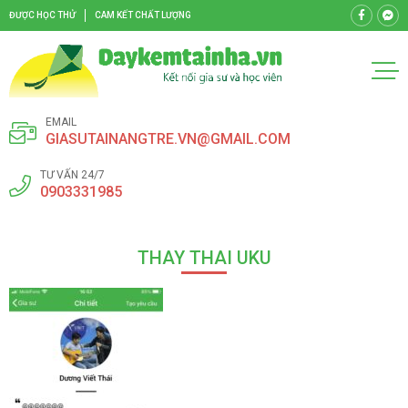
ĐƯỢC HỌC THỬ
CAM KẾT CHẤT LƯỢNG
EMAIL
GIASUTAINANGTRE.VN@GMAIL.COM
TƯ VẤN 24/7
0903331985
THAY THAI UKU