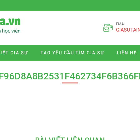
EMAIL
GIASUTAI
VIẾT GIA SƯ
TẠO YÊU CẦU TÌM GIA SƯ
LIÊN HỆ
F96D8A8B2531F462734F6B366F