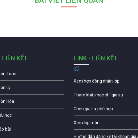
BÀI VIẾT LIÊN QUAN
- LIÊN KẾT
LINK - LIÊN KẾT
môn Toán
Xem hợp đồng nhận lớp
môn Lý
Tham khảo học phí gia sư
môn Hóa
Chọn gia sư phù hợp
iểu học
Xem lớp mới
áo bài
Hướng dẫn đăng ký tài khoản gia