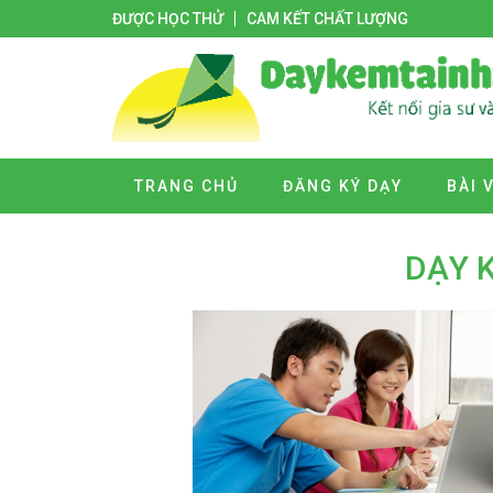
ĐƯỢC HỌC THỬ
CAM KẾT CHẤT LƯỢNG
TRANG CHỦ
ĐĂNG KÝ DẠY
BÀI 
DẠY K