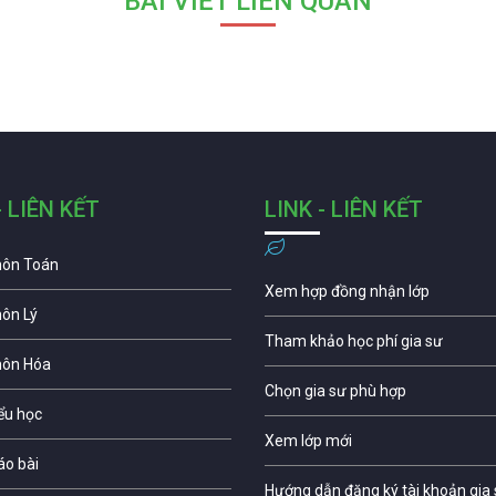
BÀI VIẾT LIÊN QUAN
- LIÊN KẾT
LINK - LIÊN KẾT
môn Toán
Xem hợp đồng nhận lớp
môn Lý
Tham khảo học phí gia sư
môn Hóa
Chọn gia sư phù hợp
iểu học
Xem lớp mới
áo bài
Hướng dẫn đăng ký tài khoản gia