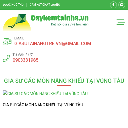
ĐƯỢC HỌC THỬ
CAM KẾT CHẤT LƯỢNG
EMAIL
GIASUTAINANGTRE.VN@GMAIL.COM
TƯ VẤN 24/7
0903331985
GIA SƯ CÁC MÔN NĂNG KHIẾU TẠI VŨNG TÀU
GIA SƯ CÁC MÔN NĂNG KHIẾU TẠI VŨNG TÀU