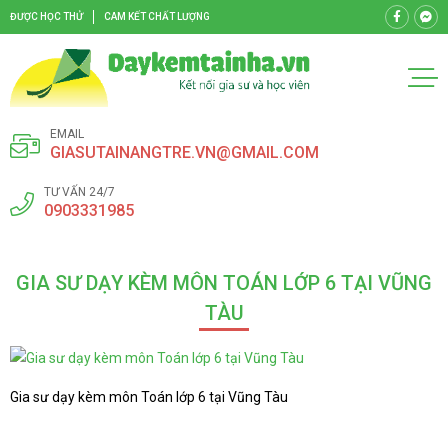
ĐƯỢC HỌC THỬ
CAM KẾT CHẤT LƯỢNG
EMAIL
GIASUTAINANGTRE.VN@GMAIL.COM
TƯ VẤN 24/7
0903331985
GIA SƯ DẠY KÈM MÔN TOÁN LỚP 6 TẠI VŨNG
TÀU
Gia sư dạy kèm môn Toán lớp 6 tại Vũng Tàu