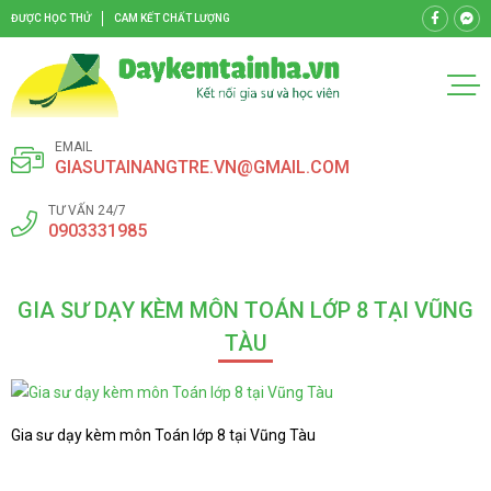
ĐƯỢC HỌC THỬ
CAM KẾT CHẤT LƯỢNG
EMAIL
GIASUTAINANGTRE.VN@GMAIL.COM
TƯ VẤN 24/7
0903331985
GIA SƯ DẠY KÈM MÔN TOÁN LỚP 8 TẠI VŨNG
TÀU
Gia sư dạy kèm môn Toán lớp 8 tại Vũng Tàu