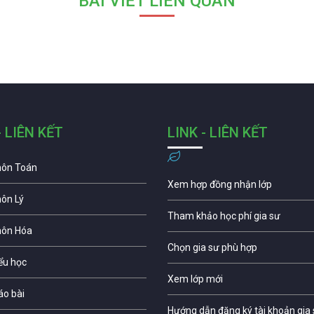
BÀI VIẾT LIÊN QUAN
- LIÊN KẾT
LINK - LIÊN KẾT
môn Toán
Xem hợp đồng nhận lớp
môn Lý
Tham khảo học phí gia sư
môn Hóa
Chọn gia sư phù hợp
iểu học
Xem lớp mới
áo bài
Hướng dẫn đăng ký tài khoản gia