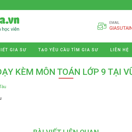
EMAIL
GIASUTAI
VIẾT GIA SƯ
TẠO YÊU CẦU TÌM GIA SƯ
LIÊN HỆ
DẠY KÈM MÔN TOÁN LỚP 9 TẠI 
u