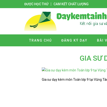
ĐƯỢC HỌC THỬ
CAM KẾT CHẤT LƯỢNG
TRANG CHỦ
ĐĂNG KÝ DẠY
BÀI 
GIA SƯ 
Gia sư dạy kèm môn Toán lớp 9 tại Vũng Tà