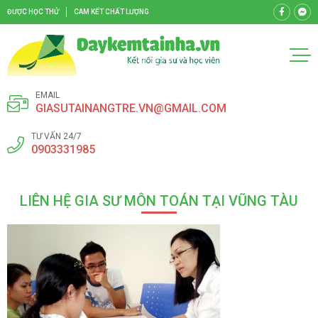
ĐƯỢC HỌC THỬ
CAM KẾT CHẤT LƯỢNG
EMAIL
GIASUTAINANGTRE.VN@GMAIL.COM
TƯ VẤN 24/7
0903331985
LIÊN HỆ GIA SƯ MÔN TOÁN TẠI VŨNG TÀU