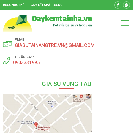
ĐƯỢC HỌC THỬ
CAM KẾT CHẤT LƯỢNG
EMAIL
GIASUTAINANGTRE.VN@GMAIL.COM
TƯ VẤN 24/7
0903331985
GIA SU VUNG TAU