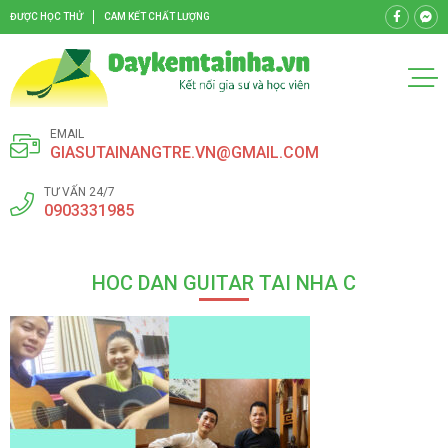
ĐƯỢC HỌC THỬ
CAM KẾT CHẤT LƯỢNG
EMAIL
GIASUTAINANGTRE.VN@GMAIL.COM
TƯ VẤN 24/7
0903331985
HOC DAN GUITAR TAI NHA C