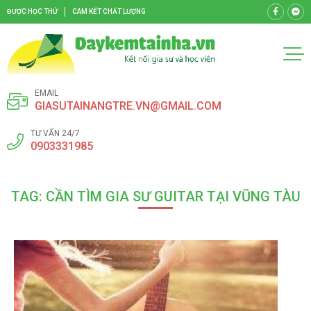
ĐƯỢC HỌC THỬ
CAM KẾT CHẤT LƯỢNG
EMAIL
GIASUTAINANGTRE.VN@GMAIL.COM
TƯ VẤN 24/7
0903331985
TAG: CẦN TÌM GIA SƯ GUITAR TẠI VŨNG TÀU