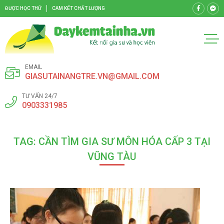
ĐƯỢC HỌC THỬ
CAM KẾT CHẤT LƯỢNG
EMAIL
GIASUTAINANGTRE.VN@GMAIL.COM
TƯ VẤN 24/7
0903331985
TAG: CẦN TÌM GIA SƯ MÔN HÓA CẤP 3 TẠI
VŨNG TÀU