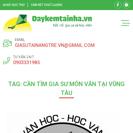
ĐƯỢC HỌC THỬ
CAM KẾT CHẤT LƯỢNG
EMAIL
GIASUTAINANGTRE.VN@GMAIL.COM
TƯ VẤN 24/7
0903331985
TAG: CẦN TÌM GIA SƯ MÔN VĂN TẠI VŨNG
TÀU