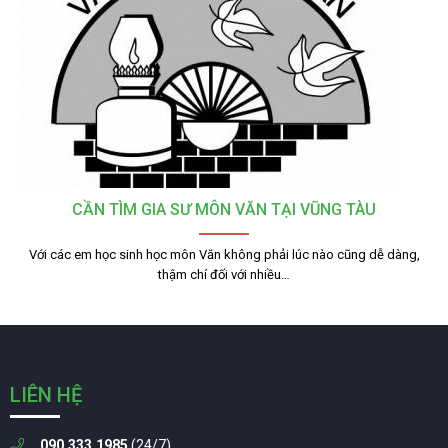
CẦN TÌM GIA SƯ MÔN VĂN TẠI VŨNG TÀU
Với các em học sinh học môn Văn không phải lúc nào cũng dễ dàng,
thậm chí đối với nhiều…
LIÊN HỆ
090.333.1985
(24/7)