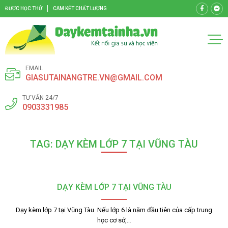
ĐƯỢC HỌC THỬ
CAM KẾT CHẤT LƯỢNG
EMAIL
GIASUTAINANGTRE.VN@GMAIL.COM
TƯ VẤN 24/7
0903331985
TAG: DẠY KÈM LỚP 7 TẠI VŨNG TÀU
DẠY KÈM LỚP 7 TẠI VŨNG TÀU
Dạy kèm lớp 7 tại Vũng Tàu Nếu lớp 6 là năm đầu tiên của cấp trung
học cơ sở,…