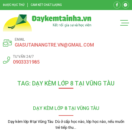
ĐƯỢC HỌC THỬ
CAM KẾT CHẤT LƯỢNG
EMAIL
GIASUTAINANGTRE.VN@GMAIL.COM
TƯ VẤN 24/7
0903331985
TAG: DẠY KÈM LỚP 8 TẠI VŨNG TÀU
DẠY KÈM LỚP 8 TẠI VŨNG TÀU
Dạy kèm lớp 8 tại Vũng Tàu Dù ở cấp học nào, lớp học nào, nếu muốn
trẻ tiếp thu…