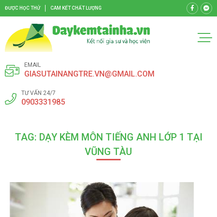
ĐƯỢC HỌC THỬ
CAM KẾT CHẤT LƯỢNG
EMAIL
GIASUTAINANGTRE.VN@GMAIL.COM
TƯ VẤN 24/7
0903331985
TAG: DẠY KÈM MÔN TIẾNG ANH LỚP 1 TẠI
VŨNG TÀU