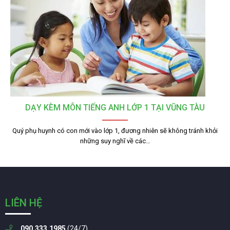
DẠY KÈM MÔN TIẾNG ANH LỚP 1 TẠI VŨNG TÀU
Quý phụ huynh có con mới vào lớp 1, đương nhiên sẽ không tránh khỏi
những suy nghĩ về các…
LIÊN HỆ
090.333.1985
(24/7)