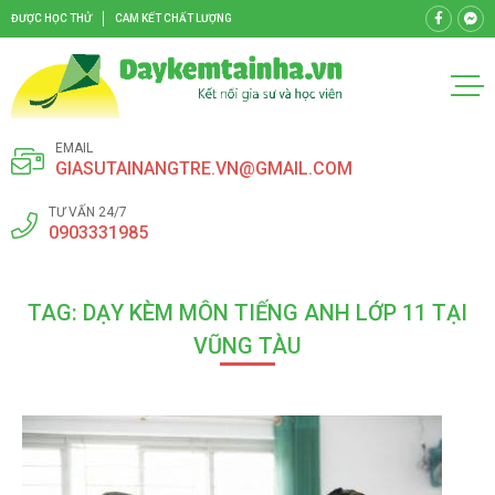
ĐƯỢC HỌC THỬ
CAM KẾT CHẤT LƯỢNG
EMAIL
GIASUTAINANGTRE.VN@GMAIL.COM
TƯ VẤN 24/7
0903331985
TAG: DẠY KÈM MÔN TIẾNG ANH LỚP 11 TẠI
VŨNG TÀU