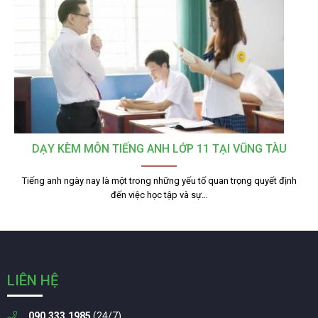
DẠY KÈM MÔN TIẾNG ANH LỚP 11 TẠI VŨNG TÀU
Tiếng anh ngày nay là một trong những yếu tố quan trọng quyết định
đến việc học tập và sự…
LIÊN HỆ
090.333.1985
(24/7)