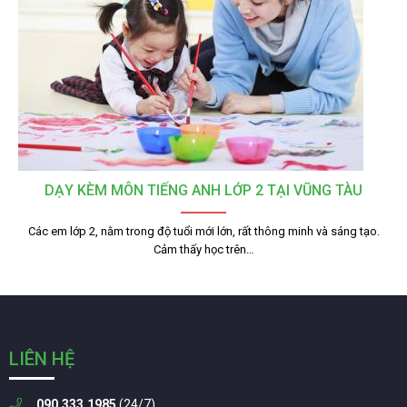
DẠY KÈM MÔN TIẾNG ANH LỚP 2 TẠI VŨNG TÀU
Các em lớp 2, nằm trong độ tuổi mới lớn, rất thông minh và sáng tạo.
Cảm thấy học trên…
LIÊN HỆ
090.333.1985
(24/7)