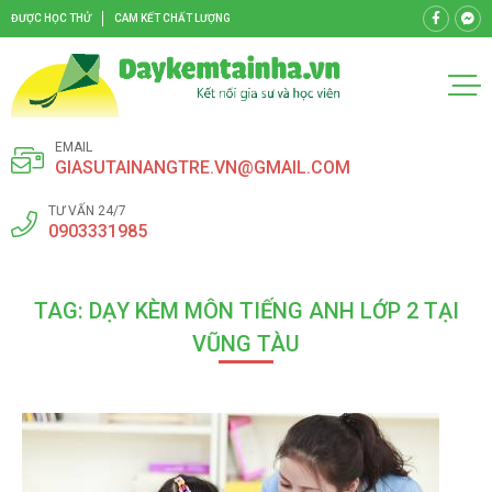
ĐƯỢC HỌC THỬ
CAM KẾT CHẤT LƯỢNG
EMAIL
GIASUTAINANGTRE.VN@GMAIL.COM
TƯ VẤN 24/7
0903331985
TAG: DẠY KÈM MÔN TIẾNG ANH LỚP 2 TẠI
VŨNG TÀU