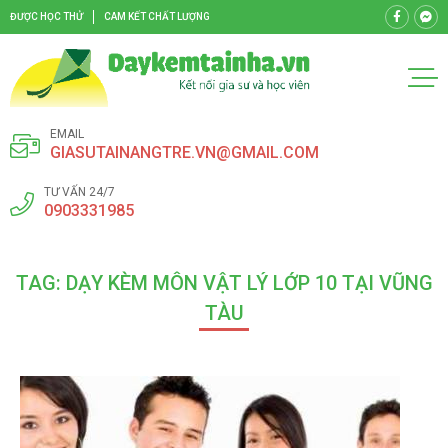
ĐƯỢC HỌC THỬ
CAM KẾT CHẤT LƯỢNG
EMAIL
GIASUTAINANGTRE.VN@GMAIL.COM
TƯ VẤN 24/7
0903331985
TAG: DẠY KÈM MÔN VẬT LÝ LỚP 10 TẠI VŨNG
TÀU