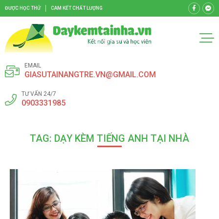
ĐƯỢC HỌC THỬ
CAM KẾT CHẤT LƯỢNG
EMAIL
GIASUTAINANGTRE.VN@GMAIL.COM
TƯ VẤN 24/7
0903331985
TAG: DẠY KÈM TIẾNG ANH TẠI NHÀ