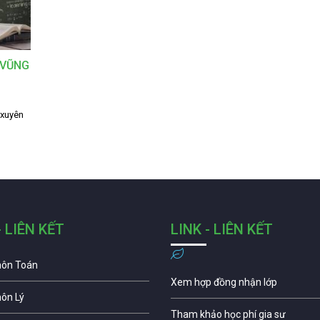
 VŨNG
 xuyên
- LIÊN KẾT
LINK - LIÊN KẾT
môn Toán
Xem hợp đồng nhận lớp
môn Lý
Tham khảo học phí gia sư