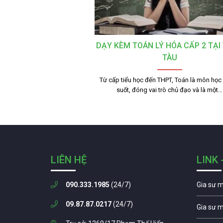
DẠY KÈM TOÁN LÝ HÓA CẤP 2 TẠI
TÀU
Từ cấp tiểu học đến THPT, Toán là môn học
suốt, đóng vai trò chủ đạo và là một…
LIÊN HỆ
LINK 
090.333.1985
(24/7)
Gia sư 
09.87.87.0217
(24/7)
Gia sư 