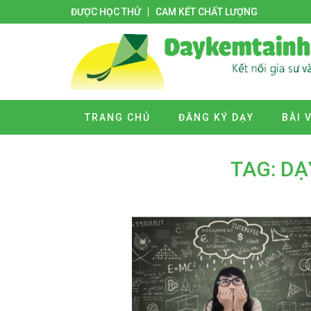
ĐƯỢC HỌC THỬ
CAM KẾT CHẤT LƯỢNG
TRANG CHỦ
ĐĂNG KÝ DẠY
BÀI 
TAG: DẠ