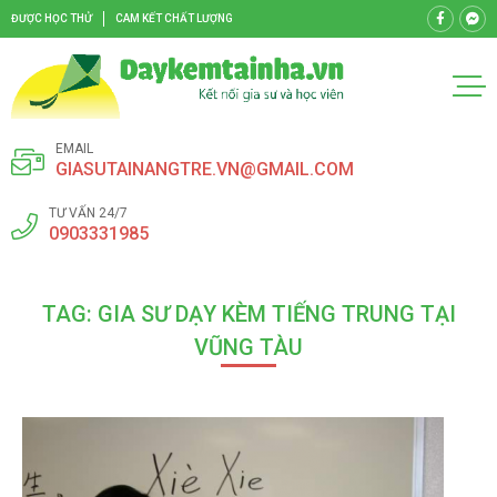
ĐƯỢC HỌC THỬ
CAM KẾT CHẤT LƯỢNG
EMAIL
GIASUTAINANGTRE.VN@GMAIL.COM
TƯ VẤN 24/7
0903331985
TAG: GIA SƯ DẠY KÈM TIẾNG TRUNG TẠI
VŨNG TÀU