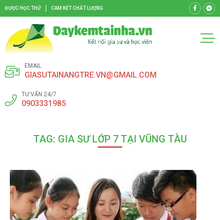
ĐƯỢC HỌC THỬ
CAM KẾT CHẤT LƯỢNG
EMAIL
GIASUTAINANGTRE.VN@GMAIL.COM
TƯ VẤN 24/7
0903331985
TAG: GIA SƯ LỚP 7 TẠI VŨNG TÀU