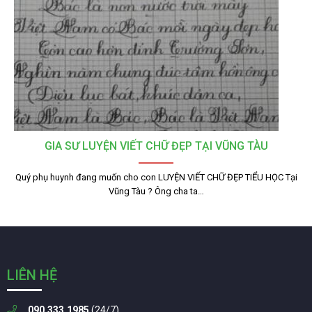
GIA SƯ LUYỆN VIẾT CHỮ ĐẸP TẠI VŨNG TÀU
Quý phụ huynh đang muốn cho con LUYỆN VIẾT CHỮ ĐẸP TIỂU HỌC Tại
Vũng Tàu ? Ông cha ta…
LIÊN HỆ
090.333.1985
(24/7)