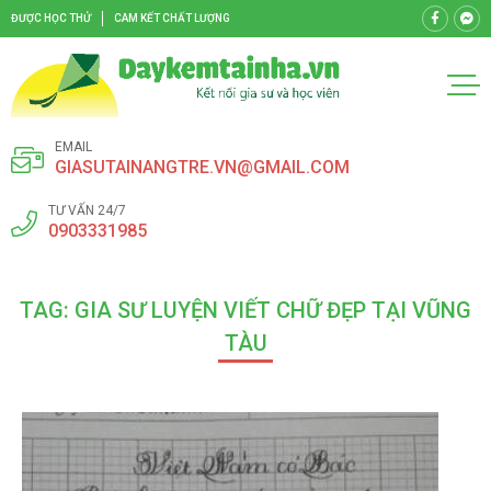
ĐƯỢC HỌC THỬ
CAM KẾT CHẤT LƯỢNG
EMAIL
GIASUTAINANGTRE.VN@GMAIL.COM
TƯ VẤN 24/7
0903331985
TAG: GIA SƯ LUYỆN VIẾT CHỮ ĐẸP TẠI VŨNG
TÀU