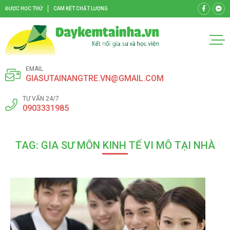
ĐƯỢC HỌC THỬ
CAM KẾT CHẤT LƯỢNG
EMAIL
GIASUTAINANGTRE.VN@GMAIL.COM
TƯ VẤN 24/7
0903331985
TAG: GIA SƯ MÔN KINH TẾ VI MÔ TẠI NHÀ