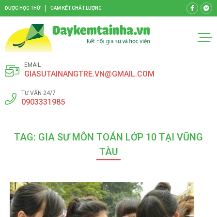
ĐƯỢC HỌC THỬ
CAM KẾT CHẤT LƯỢNG
EMAIL
GIASUTAINANGTRE.VN@GMAIL.COM
TƯ VẤN 24/7
0903331985
TAG: GIA SƯ MÔN TOÁN LỚP 10 TẠI VŨNG
TÀU