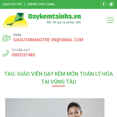
ĐƯỢC HỌC THỬ
CAM KẾT CHẤT LƯỢNG
EMAIL
GIASUTAINANGTRE.VN@GMAIL.COM
TƯ VẤN 24/7
0903331985
TAG: GIÁO VIÊN DẠY KÈM MÔN TOÁN LÝ HÓA
TẠI VŨNG TÀU