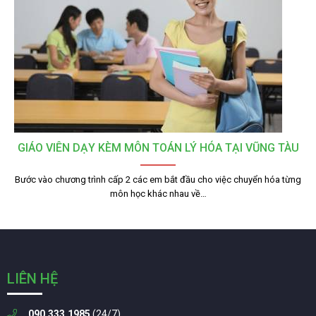
GIÁO VIÊN DẠY KÈM MÔN TOÁN LÝ HÓA TẠI VŨNG TÀU
Bước vào chương trình cấp 2 các em bắt đầu cho việc chuyển hóa từng
môn học khác nhau về…
LIÊN HỆ
090.333.1985
(24/7)