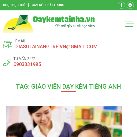
ĐƯỢC HỌC THỬ
CAM KẾT CHẤT LƯỢNG
EMAIL
GIASUTAINANGTRE.VN@GMAIL.COM
TƯ VẤN 24/7
0903331985
TAG: GIÁO VIÊN DẠY KÈM TIẾNG ANH