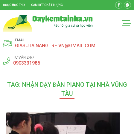
ĐƯỢC HỌC THỬ
CAM KẾT CHẤT LƯỢNG
EMAIL
GIASUTAINANGTRE.VN@GMAIL.COM
TƯ VẤN 24/7
0903331985
TAG: NHẬN DẠY ĐÀN PIANO TẠI NHÀ VŨNG
TÀU