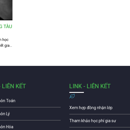
G TÀU
n học
ết gia…
- LIÊN KẾT
LINK - LIÊN KẾT
môn Toán
Xem hợp đồng nhận lớp
môn Lý
Tham khảo học phí gia sư
môn Hóa