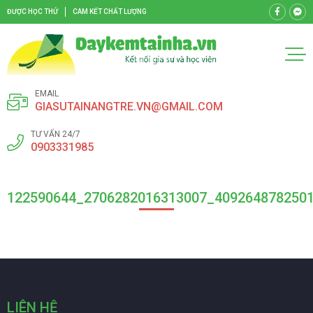
ĐƯỢC HỌC THỬ
CAM KẾT CHẤT LƯỢNG
EMAIL
GIASUTAINANGTRE.VN@GMAIL.COM
TƯ VẤN 24/7
0903331985
122590644_2706282016313007_409264878250
LIÊN HỆ