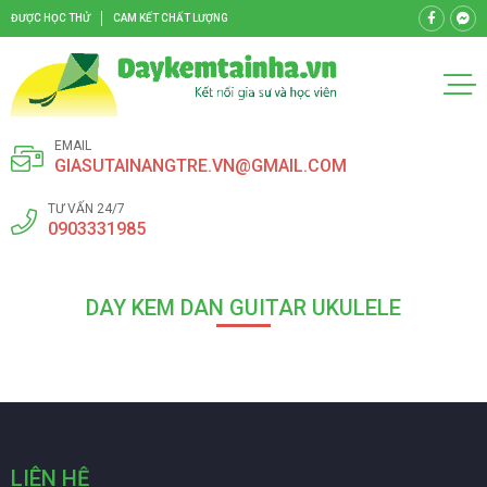
ĐƯỢC HỌC THỬ
CAM KẾT CHẤT LƯỢNG
EMAIL
GIASUTAINANGTRE.VN@GMAIL.COM
TƯ VẤN 24/7
0903331985
DAY KEM DAN GUITAR UKULELE
LIÊN HỆ