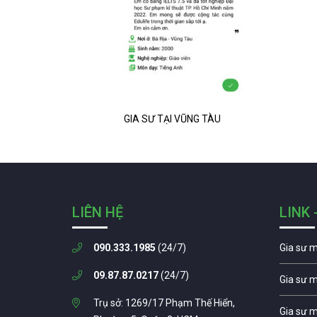
GIA SƯ TẠI VŨNG TÀU
LIÊN HỆ
LINK 
090.333.1985
(24/7)
Gia sư 
09.87.87.0217
(24/7)
Gia sư 
Trụ sở: 1269/17 Phạm Thế Hiển,
Gia sư 