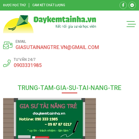
ĐƯỢC HỌC THỬ
CAM KẾT CHẤT LƯỢNG
EMAIL
GIASUTAINANGTRE.VN@GMAIL.COM
TƯ VẤN 24/7
0903331985
TRUNG-TAM-GIA-SU-TAI-NANG-TRE