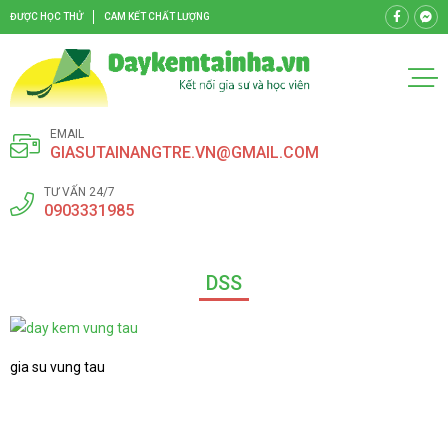
ĐƯỢC HỌC THỬ
CAM KẾT CHẤT LƯỢNG
EMAIL
GIASUTAINANGTRE.VN@GMAIL.COM
TƯ VẤN 24/7
0903331985
DSS
gia su vung tau