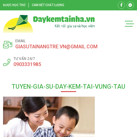
ĐƯỢC HỌC THỬ
CAM KẾT CHẤT LƯỢNG
EMAIL
GIASUTAINANGTRE.VN@GMAIL.COM
TƯ VẤN 24/7
0903331985
TUYEN-GIA-SU-DAY-KEM-TAI-VUNG-TAU